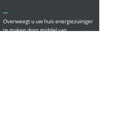
Overweegt u uw huis energiezuiniger
te maken door middel van
professionele isolatiewerken? Laat
onze experts u helpen. Of het nu gaat
om
platte daken
of schuine daken, wij
zijn de professionals die u nodig heeft.
Onze activiteiten
omvatten een breed
scala aan dakwerkzaamheden,
waardoor we u een totaaloplossing
kunnen bieden. Neem vandaag nog
contact met ons
op voor een
vrijblijvend advies en ontdek hoe onze
isolatiewerken uw woning
comfortabeler, veiliger en