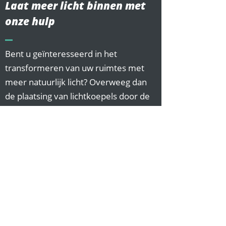
Laat meer licht binnen met
onze hulp
Bent u geïnteresseerd in het
transformeren van uw ruimtes met
meer natuurlijk licht? Overweeg dan
de plaatsing van lichtkoepels door de
experts van MB Dakwerken. Wij zijn
gespecialiseerd in diverse dakwerken,
waaronder die
voor platte daken
,
waarbij we altijd streven naar de
hoogste kwaliteit en
klanttevredenheid.
Onze activiteiten
omvatten meer dan alleen standaard
dakwerkzaamheden; we richten ons
ook op het verhogen van de lichtinval